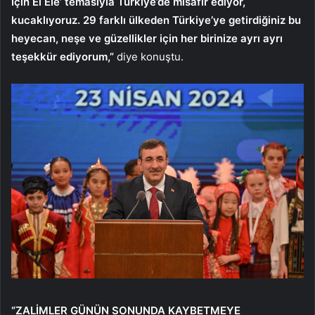
İçin El Ele’ temasıyla Türkiye’de misafir ediyor,
kucaklıyoruz. 29 farklı ülkeden Türkiye’ye getirdiğiniz bu
heyecan, neşe ve güzellikler için her birinize ayrı ayrı
teşekkür ediyorum,”
diye konuştu.
“ZALİMLER GÜNÜN SONUNDA KAYBETMEYE