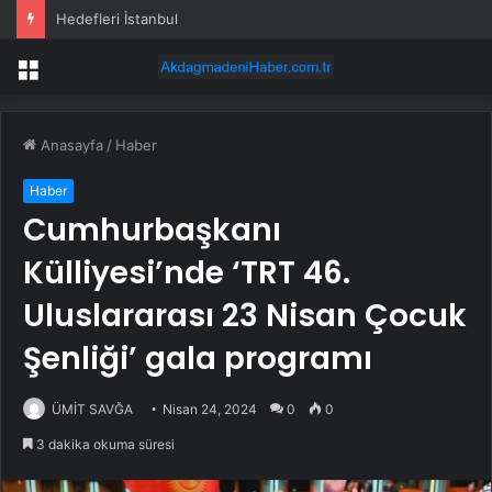
Kaybolan Tosunlar Jandarma Tarafından Bulundu
Menü
Anasayfa
/
Haber
Haber
Cumhurbaşkanı
Külliyesi’nde ‘TRT 46.
Uluslararası 23 Nisan Çocuk
Şenliği’ gala programı
ÜMİT SAVĞA
Nisan 24, 2024
0
0
3 dakika okuma süresi