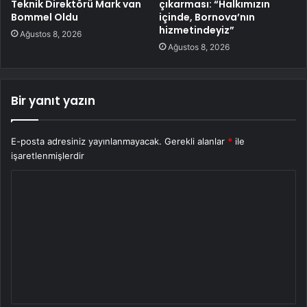
Teknik Direktörü Mark van
çıkarması: “Halkımızın
Bommel Oldu
içinde, Bornova’nın
hizmetindeyiz”
Ağustos 8, 2026
Ağustos 8, 2026
Bir yanıt yazın
E-posta adresiniz yayınlanmayacak.
Gerekli alanlar
*
ile
işaretlenmişlerdir
Y
o
r
u
m
*