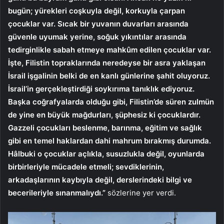
bugün; yürekleri coşkuyla değil, korkuyla çarpan
çocuklar var. Sıcak bir yuvanın duvarları arasında
güvenle uyumak yerine, soğuk yıkıntılar arasında
tedirginlikle sabah etmeye mahkûm edilen çocuklar var.
İşte, Filistin topraklarında neredeyse bir asra yaklaşan
İsrail işgalinin belki de en kanlı günlerine şahit oluyoruz.
İsrail’in gerçekleştirdiği soykırıma tanıklık ediyoruz.
Başka coğrafyalarda olduğu gibi, Filistin’de süren zulmün
de yine en büyük mağdurları, şüphesiz ki çocuklardır.
Gazzeli çocukları beslenme, barınma, eğitim ve sağlık
gibi en temel haklardan dahi mahrum bırakmış durumda.
Hâlbuki o çocuklar açlıkla, susuzlukla değil, oyunlarda
birbirleriyle mücadele etmeli; sevdiklerinin,
arkadaşlarının kaybıyla değil, derslerindeki bilgi ve
becerileriyle sınanmalıydı.”
sözlerine yer verdi.