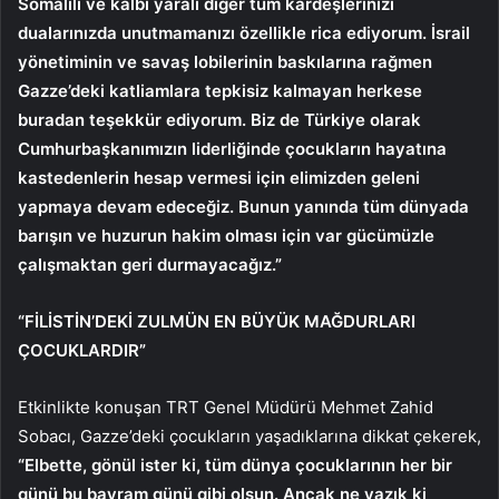
Somalili ve kalbi yaralı diğer tüm kardeşlerinizi
dualarınızda unutmamanızı özellikle rica ediyorum. İsrail
yönetiminin ve savaş lobilerinin baskılarına rağmen
Gazze’deki katliamlara tepkisiz kalmayan herkese
buradan teşekkür ediyorum. Biz de Türkiye olarak
Cumhurbaşkanımızın liderliğinde çocukların hayatına
kastedenlerin hesap vermesi için elimizden geleni
yapmaya devam edeceğiz. Bunun yanında tüm dünyada
barışın ve huzurun hakim olması için var gücümüzle
çalışmaktan geri durmayacağız.”
“FİLİSTİN’DEKİ ZULMÜN EN BÜYÜK MAĞDURLARI
ÇOCUKLARDIR”
Etkinlikte konuşan TRT Genel Müdürü Mehmet Zahid
Sobacı, Gazze’deki çocukların yaşadıklarına dikkat çekerek,
“Elbette, gönül ister ki, tüm dünya çocuklarının her bir
günü bu bayram günü gibi olsun. Ancak ne yazık ki