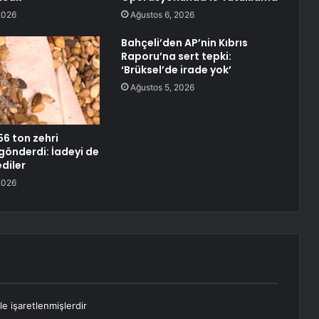
2026
Ağustos 6, 2026
Bahçeli’den AP’nin Kıbrıs
Raporu’na sert tepki:
‘Brüksel’de irade yok’
Ağustos 5, 2026
6 ton zehri
 gönderdi: İadeyi de
diler
2026
le işaretlenmişlerdir