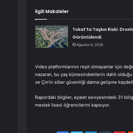
İlgili Makaleler
Tokat’ta Taşkın Riski: Dronl
Görüntülendi
Ağustos 6, 2026
Video platformlarının reşit olmayanlar için değer
nazaran, bu yaş kümesindekilerin dahil olduğu s
ve Çin’in siber güvenliği daima gelişme kaydett
Rapordaki bilgiler, eyalet seviyesindeki 31 bölg
meslek lisesi öğrencilerini kapsıyor.
Facebook
Twitter
LinkedIn
Tumblr
Pint