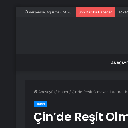
Tokat
Perşembe, Ağustos 6 2026
Son Dakika Haberleri
ANASAY
Anasayfa
/
Haber
/
Çin’de Reşit Olmayan İnternet Ku
Haber
Çin’de Reşit Ol