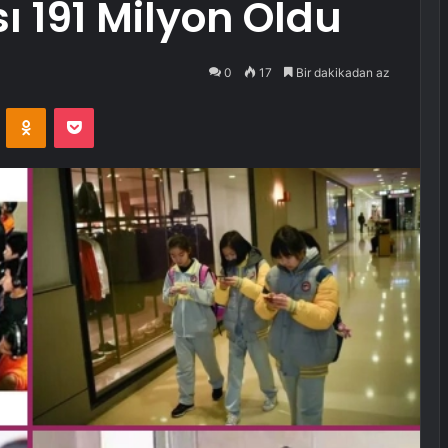
sı 191 Milyon Oldu
0
17
Bir dakikadan az
VKontakte
Odnoklassniki
Pocket