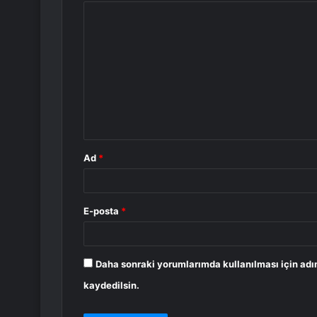
Y
o
r
u
m
*
Ad
*
E-posta
*
Daha sonraki yorumlarımda kullanılması için adı
kaydedilsin.