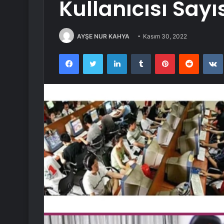
Kullanıcısı Sayı
AYŞE NUR KAHYA
Kasım 30, 2022
Facebook
Twitter
LinkedIn
Tumblr
Pinterest
Reddit