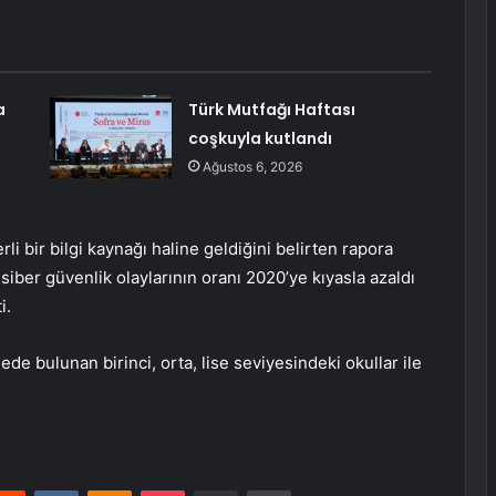
a
Türk Mutfağı Haftası
coşkuyla kutlandı
Ağustos 6, 2026
li bir bilgi kaynağı haline geldiğini belirten rapora
iber güvenlik olaylarının oranı 2020’ye kıyasla azaldı
i.
ede bulunan birinci, orta, lise seviyesindeki okullar ile
erest
Reddit
VKontakte
Odnoklassniki
Pocket
E-Posta ile paylaş
Yazdır