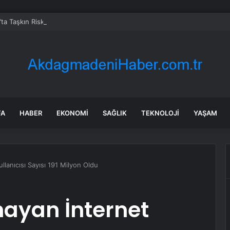
’ta Taşkın Riski: Dronla Görüntülendi
FA
HABER
EKONOMI
SAĞLIK
TEKNOLOJI
YAŞAM
llanıcısı Sayısı 191 Milyon Oldu
mayan İnternet