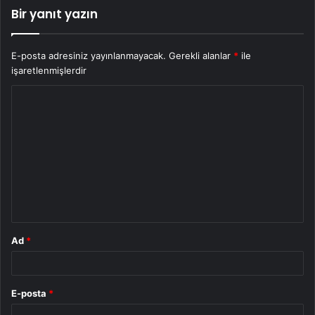
Bir yanıt yazın
E-posta adresiniz yayınlanmayacak.
Gerekli alanlar
*
ile
işaretlenmişlerdir
Y
o
r
u
m
*
Ad
*
E-posta
*