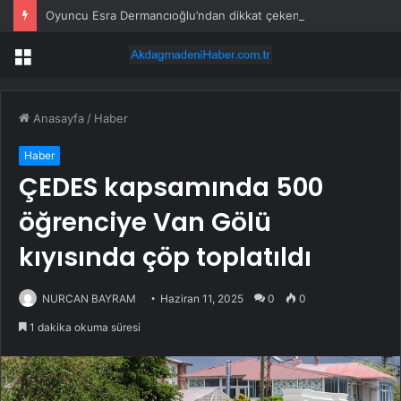
Oyuncu Esra Dermancıoğlu’ndan dikkat çeken Haluk Levent tepkisi
Menü
Anasayfa
/
Haber
Haber
ÇEDES kapsamında 500
öğrenciye Van Gölü
kıyısında çöp toplatıldı
NURCAN BAYRAM
Haziran 11, 2025
0
0
1 dakika okuma süresi