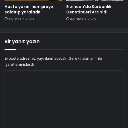
Hasta yakını hemşireye
Erzincan’da Kurbanlık
saldırıp yaraladı!
Denetimleri Artırıldı
Ağustos 7, 2026
Ağustos 6, 2026
Bir yanıt yazın
E-posta adresiniz yayınlanmayacak.
Gerekli alanlar
*
ile
işaretlenmişlerdir
Y
o
r
u
m
*