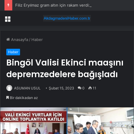
Filiz Eryılmaz gram altın için rakam verdi: Yarın akşama işaret etti
Menü
Anasayfa
/
Haber
Haber
Bingöl Valisi Ekinci maaşını
depremzedelere bağışladı
ASUMAN USUL
Şubat 15, 2023
0
11
Bir dakikadan az