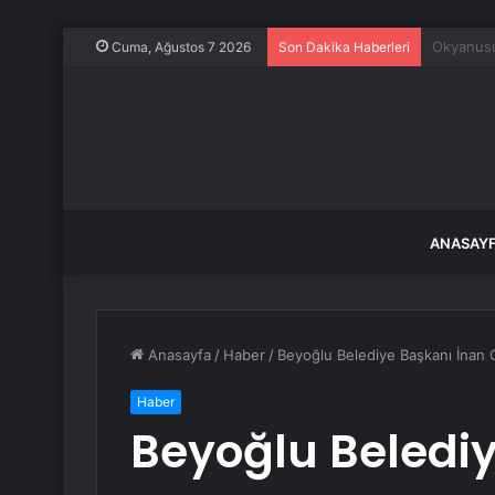
25 yıllık
Cuma, Ağustos 7 2026
Son Dakika Haberleri
ANASAY
Anasayfa
/
Haber
/
Beyoğlu Belediye Başkanı İnan G
Haber
Beyoğlu Beledi