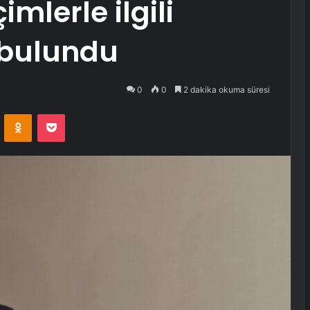
mlerle ilgili
 bulundu
0
0
2 dakika okuma süresi
VKontakte
Odnoklassniki
Pocket