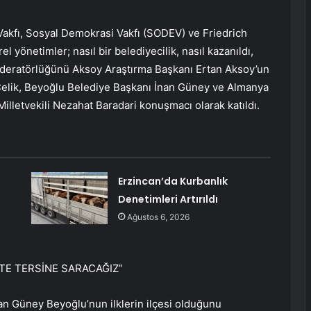
Vakfı, Sosyal Demokrasi Vakfı (SODEV) ve Friedrich
el yönetimler; nasıl bir belediyecilik, nasıl kazanıldı,
 Moderatörlüğünü Aksoy Araştırma Başkanı Ertan Aksoy’un
 Çelik, Beyoğlu Belediye Başkanı İnan Güney ve Almanya
illetvekili Nezahat Baradari konuşmacı olarak katıldı.
Erzincan’da Kurbanlık
Denetimleri Artırıldı
Ağustos 6, 2026
KTE TERSİNE SARACAĞIZ”
n Güney Beyoğlu’nun ilklerin ilçesi olduğunu