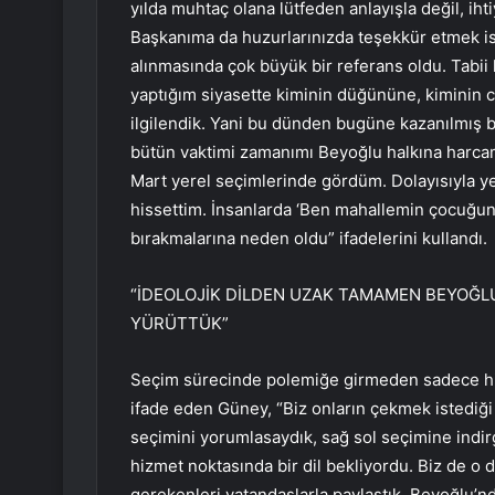
yılda muhtaç olana lütfeden anlayışla değil, ih
Başkanıma da huzurlarınızda teşekkür etmek ist
alınmasında çok büyük bir referans oldu. Tabii 
yaptığım siyasette kiminin düğününe, kiminin c
ilgilendik. Yani bu dünden bugüne kazanılmış bi
bütün vaktimi zamanımı Beyoğlu halkına harcamış
Mart yerel seçimlerinde gördüm. Dolayısıyla ye
hissettim. İnsanlarda ‘Ben mahallemin çocuğuna 
bırakmalarına neden oldu” ifadelerini kullandı.
“İDEOLOJİK DİLDEN UZAK TAMAMEN BEYOĞLU
YÜRÜTTÜK”
Seçim sürecinde polemiğe girmeden sadece hiz
ifade eden Güney, “Biz onların çekmek istediği 
seçimini yorumlasaydık, sağ sol seçimine indi
hizmet noktasında bir dil bekliyordu. Biz de o
gerekenleri vatandaşlarla paylaştık. Beyoğlu’n