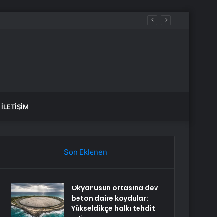
andı
İLETIŞIM
Son Eklenen
Okyanusun ortasına dev
beton daire koydular:
Yükseldikçe halkı tehdit