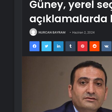
Güney, yerel seçi
açıklamalarda
NURCAN BAYRAM
Haziran 2, 2024
Facebook
Twitter
LinkedIn
Tumblr
Pinterest
Reddit