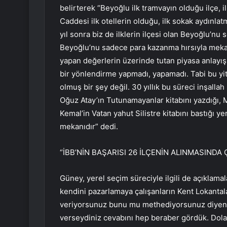
belirterek “Beyoğlu ilk tramvayın olduğu ilçe, il
Caddesi ilk otellerin olduğu, ilk sokak aydınla
yıl sonra biz de ilklerin ilçesi olan Beyoğlu’nu
Beyoğlu’nu sadece para kazanma hırsıyla meka
yapan değerlerin üzerinde tutan piyasa anlayış
bir yönlendirme yapmadı, yapamadı. Tabi bu yi
olmuş bir şey değil. 30 yıllık bu süreci inşall
Oğuz Atay’ın Tutunamayanlar kitabını yazdığı, 
Kemal’in Vatan yahut Silistre kitabını bastığı ye
mekanıdır” dedi.
“İBB’NİN BAŞARISI 26 İLÇENİN ALINMASIND
Güney, yerel seçim süreciyle ilgili de açıklamal
kendini pazarlamaya çalışanların Kent Lokantal
veriyorsunuz bunu mu methediyorsunuz diyenle
verseydiniz cevabını hep beraber gördük. Dola