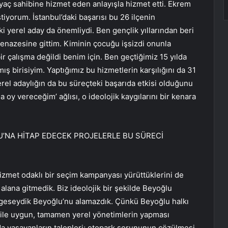
tiyaç sahibine hizmet eden anlayışla hizmet etti. Ekrem
iyorum. İstanbul’daki başarısı bu 26 ilçenin
ki yerel aday da önemliydi. Ben gençlik yıllarından beri
enazesine gittim. Kiminin çocuğu işsizdi onunla
r çalışma değildi benim için. Ben geçtiğimiz 15 yılda
 birisiyim. Yaptığımız bu hizmetlerin karşılığını da 31
rel adaylığın da bu süreçteki başarıda etkisi olduğunu
oy vereceğim’ ağlısı, o ideolojik kaygılarını bir kenara
’NA HİTAP EDECEK PROJELERLE BU SÜRECİ
met odaklı bir seçim kampanyası yürüttüklerini de
alana gitmedik. Biz ideolojik bir şekilde Beyoğlu
rgeseydik Beyoğlu’nu alamazdık. Çünkü Beyoğlu halkı
 dile uygun, tamamen yerel yönetimlerin yapması
da yaşayanların talepleri; otopark sorununun çözülmesi,