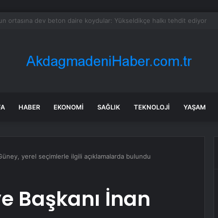
 hasret bitiyor: Fenomen dizi için düğmeye basıldı, iki isimle anlaşma sağl
FA
HABER
EKONOMI
SAĞLIK
TEKNOLOJI
YAŞAM
üney, yerel seçimlerle ilgili açıklamalarda bulundu
ye Başkanı İnan