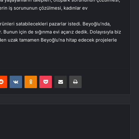
in iş sorununun çözülmesi, kadınlar ev
ünleri satabilecekleri pazarlar istedi. Beyoğlu’nda,
r. Bunun için de sığınma evi açarız dedik. Dolayısıyla biz
dilden uzak tamamen Beyoğlu’na hitap edecek projelerle
erest
Reddit
VKontakte
Odnoklassniki
Pocket
E-Posta ile paylaş
Yazdır