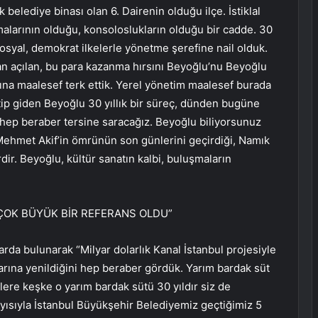
k belediye binası olan 6. Dairenin olduğu ilçe. İstiklal
tmalarının olduğu, konsoloslukların olduğu bir cadde. 30
 sosyal, demokrat ilkelerle yönetme şerefine nail olduk.
n açılan, bu para kazanma hırsını Beyoğlu’nu Beyoğlu
ına maalesef terk ettik. Yerel yönetim maalesef burada
tip giden Beyoğlu 30 yıllık bir süreç, dünden bugüne
ah hep beraber tersine saracağız. Beyoğlu biliyorsunuz
Mehmet Akif’in ömrünün son günlerini geçirdiği, Namık
rdir. Beyoğlu, kültür sanatın kalbi, buluşmaların
A ÇOK BÜYÜK BİR REFERANS OLDU”
arda bulunarak “Milyar dolarlık Kanal İstanbul projesiyle
arına yenildiğini hep beraber gördük. Yarım bardak süt
re keşke o yarım bardak sütü 30 yıldır siz de
yısıyla İstanbul Büyükşehir Belediyemiz geçtiğimiz 5