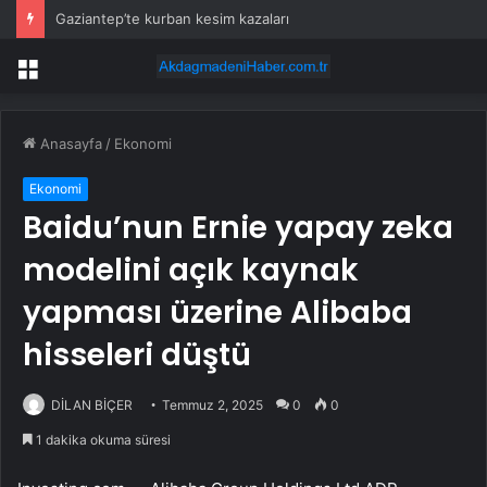
Gaziantep’te kurban kesim kazaları
Menü
Anasayfa
/
Ekonomi
Ekonomi
Baidu’nun Ernie yapay zeka
modelini açık kaynak
yapması üzerine Alibaba
hisseleri düştü
DİLAN BİÇER
Temmuz 2, 2025
0
0
1 dakika okuma süresi