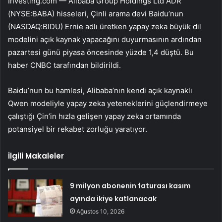
Investing.com —
Alibaba
Group Holdings Ltd ADR
(NYSE:
BABA
) hisseleri, Çinli arama devi Baidu’nun
(NASDAQ:
BIDU
) Ernie adlı üretken yapay zeka büyük dil
modelini açık kaynak yapacağını duyurmasının ardından
pazartesi günü piyasa öncesinde yüzde 1,4 düştü. Bu
haber CNBC tarafından bildirildi.
Baidu’nun bu hamlesi, Alibaba’nın kendi açık kaynaklı
Qwen modeliyle yapay zeka yeteneklerini güçlendirmeye
çalıştığı Çin’in hızla gelişen yapay zeka ortamında
potansiyel bir rekabet zorluğu yaratıyor.
İlgili Makaleler
9 milyon abonenin faturası kasım
ayında ikiye katlanacak
Ağustos 10, 2026