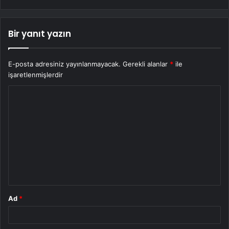
Bir yanıt yazın
E-posta adresiniz yayınlanmayacak.
Gerekli alanlar
*
ile
işaretlenmişlerdir
Y
o
r
u
m
*
Ad
*