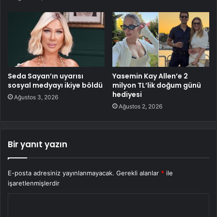
Seda Sayan’ın uyarısı
Yasemin Kay Allen’e 2
sosyal medyayı ikiye böldü
milyon TL’lik doğum günü
hediyesi
Ağustos 3, 2026
Ağustos 2, 2026
Bir yanıt yazın
E-posta adresiniz yayınlanmayacak.
Gerekli alanlar
*
ile
işaretlenmişlerdir
Y
o