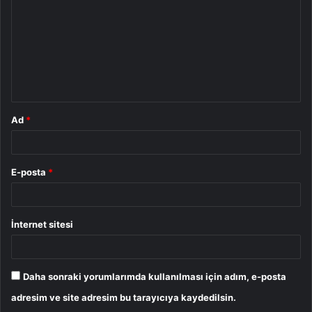
r
u
m
*
Ad
*
E-posta
*
İnternet sitesi
Daha sonraki yorumlarımda kullanılması için adım, e-posta
adresim ve site adresim bu tarayıcıya kaydedilsin.