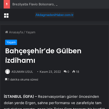
Brezilya’da Flavio Bolsonaro, Alfredo Gaspar’ı yardımcısı seçti
Menü
Anasayfa
/
Yaşam
Yaşam
Bahçeşehir’de Gülben
izdihamı
ASUMAN USUL
Kasım 23, 2022
0
18
1 dakika okuma süresi
İSTANBUL (İGFA) –
Rezervasyonları günler öncesinden
dolan yerde Ergen, sahne performansı ve zarafetiyle tam