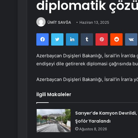
diplomatik çöz
ÜMİT SAVĞA
Haziran 13, 2025
Facebook
Twitter
LinkedIn
Tumblr
Pinterest
Reddit
Azerbaycan Dışişleri Bakanlığı, İsrail’in İran’
endişeyi dile getirerek diplomasi çağrısında b
Azerbaycan Dışişleri Bakanlığı, İsrail’in İran’a yö
İlgili Makaleler
Sarıyer’de Kamyon Devrildi,
Şoför Yaralandı
Ağustos 8, 2026