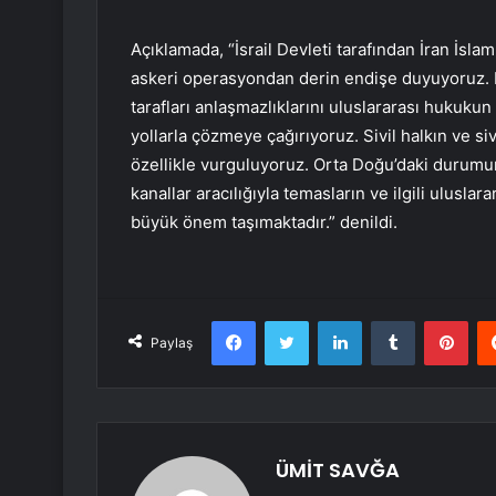
Açıklamada, “İsrail Devleti tarafından İran İsla
askeri operasyondan derin endişe duyuyoruz. 
tarafları anlaşmazlıklarını uluslararası hukuku
yollarla çözmeye çağırıyoruz. Sivil halkın ve si
özellikle vurguluyoruz. Orta Doğu’daki durumu
kanallar aracılığıyla temasların ve ilgili ulus
büyük önem taşımaktadır.” denildi.
Facebook
Twitter
LinkedIn
Tumblr
Pint
Paylaş
ÜMİT SAVĞA