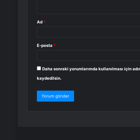
*
Ad
*
E-posta
*
Daha sonraki yorumlarımda kullanılması için adı
kaydedilsin.