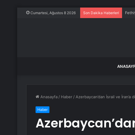
Fethi
Cumartesi, Ağustos 8 2026
Son Dakika Haberleri
ANASAY
Anasayfa
/
Haber
/
Azerbaycan’dan İsrail ve İran’a 
Haber
Azerbaycan’dan 