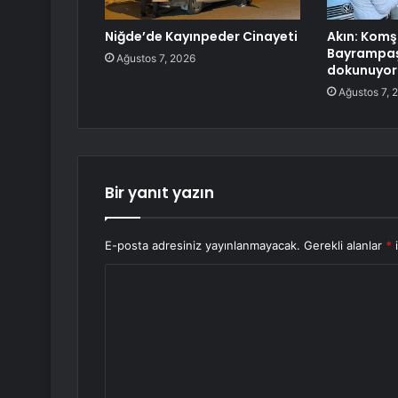
Niğde’de Kayınpeder Cinayeti
Akın: Komşu
Bayrampaşa
Ağustos 7, 2026
dokunuyor
Ağustos 7, 
Bir yanıt yazın
E-posta adresiniz yayınlanmayacak.
Gerekli alanlar
*
i
Y
o
r
u
m