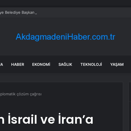
ye Belediye Başkanı’na Saldırı: 3 Şüpheli Yakalandı
FA
HABER
EKONOMI
SAĞLIK
TEKNOLOJI
YAŞAM
diplomatik çözüm çağrısı
İsrail ve İran’a