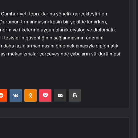
m Cumhuriyeti topraklarına yönelik gerçekleştirilen
Durumun tırmanmasını kesin bir şekilde kınarken,
n norm ve ilkelerine uygun olarak diyalog ve diplomatik
vil tesislerin güvenliğinin sağlanmasının önemini
n daha fazla tırmanmasını önlemek amacıyla diplomatik
lararası mekanizmalar çerçevesinde çabaların sürdürülmesi
erest
Reddit
VKontakte
Odnoklassniki
Pocket
E-Posta ile paylaş
Yazdır