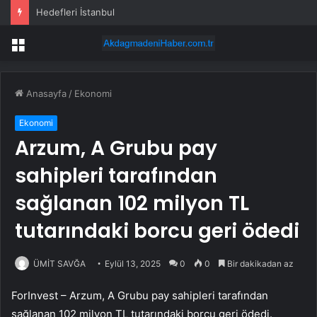
Hedefleri İstanbul
Menü
Anasayfa
/
Ekonomi
Ekonomi
Arzum, A Grubu pay
sahipleri tarafından
sağlanan 102 milyon TL
tutarındaki borcu geri ödedi
ÜMİT SAVĞA
Eylül 13, 2025
0
0
Bir dakikadan az
ForInvest –
Arzum
, A Grubu pay sahipleri tarafından
sağlanan 102 milyon TL tutarındaki borcu geri ödedi.