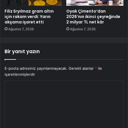
Filiz Eryılmaz gram altın
Oyak Çimento’dan
için rakam verdi: Yarın
2026’nın ikinci çeyreğinde
akşama işaret etti
2 milyar TL net kâr
Ağustos 7, 2026
Ağustos 7, 2026
Bir yanıt yazın
E-posta adresiniz yayınlanmayacak.
Gerekli alanlar
*
ile
işaretlenmişlerdir
Y
o
r
u
m
*