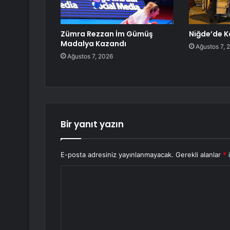
Zümra Rezzan İm Gümüş
Niğde’de K
Madalya Kazandı
Ağustos 7, 
Ağustos 7, 2026
Bir yanıt yazın
E-posta adresiniz yayınlanmayacak.
Gerekli alanlar
*
i
Y
o
r
u