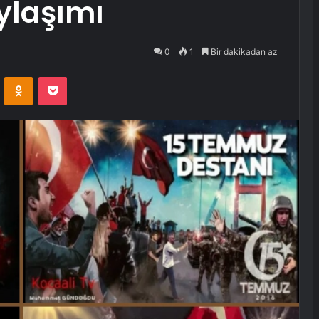
ylaşımı
0
1
Bir dakikadan az
VKontakte
Odnoklassniki
Pocket