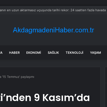
et Companies hissesi bugün neden toparlanıyor?
FA
HABER
EKONOMI
SAĞLIK
TEKNOLOJI
YAŞAM
a ’15 Temmuz’ paylaşımı
i’nden 9 Kasım’da