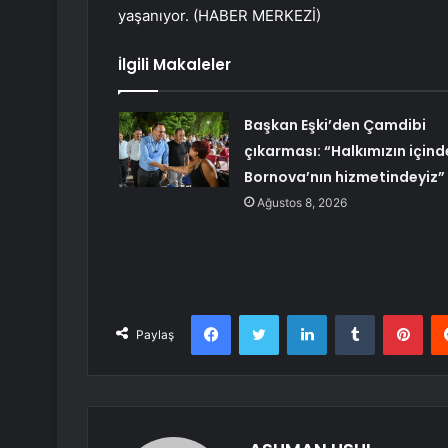
yaşanıyor. (HABER MERKEZİ)
İlgili Makaleler
Başkan Eşki’den Çamdibi
çıkarması: “Halkımızın içind
Bornova’nın hizmetindeyiz”
Ağustos 8, 2026
Facebook
Twitter
LinkedIn
Tumblr
Pint
Paylaş