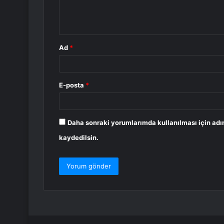
m
*
Ad
*
E-posta
*
Daha sonraki yorumlarımda kullanılması için adı
kaydedilsin.