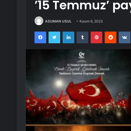
’15 Temmuz’ pa
ASUMAN USUL
Kasım 9, 2023
Facebook
Twitter
LinkedIn
Tumblr
Pinterest
Reddit