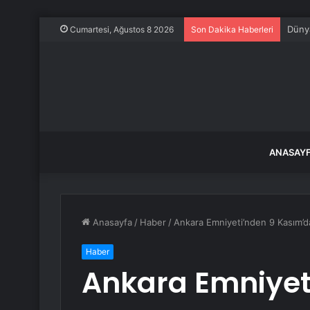
Rock
Cumartesi, Ağustos 8 2026
Son Dakika Haberleri
ANASAY
Anasayfa
/
Haber
/
Ankara Emniyeti’nden 9 Kasım’d
Haber
Ankara Emniyet