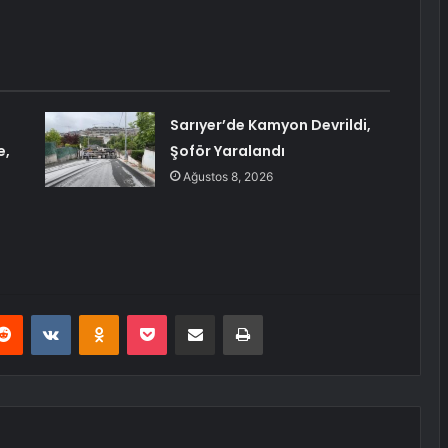
Sarıyer’de Kamyon Devrildi,
e,
Şoför Yaralandı
Ağustos 8, 2026
erest
Reddit
VKontakte
Odnoklassniki
Pocket
E-Posta ile paylaş
Yazdır