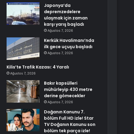
Japonya’da
depremzedelere
ulaşmak için zaman
karşı yarış başladı
Ağustos 7, 2026
Kerkük Havalimanı’nda
ilk gece uçuşu başladı
Ağustos 7, 2026
Kilis’te Trafik Kazası: 4 Yaralı
Ağustos 7, 2026
Bakır kapsülleri
mühürleyip 430 metre
derine gömecekler
Ağustos 7, 2026
Doğanın Kanunu 7.
bölüm Full HD izle! Star
TV Doğanın Kanunu son
bölüm tek parça izle!