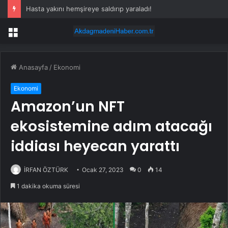
Hasta yakını hemşireye saldırıp yaraladı!
Menü
Anasayfa
/
Ekonomi
Ekonomi
Amazon’un NFT
ekosistemine adım atacağı
iddiası heyecan yarattı
İRFAN ÖZTÜRK
Ocak 27, 2023
0
14
1 dakika okuma süresi