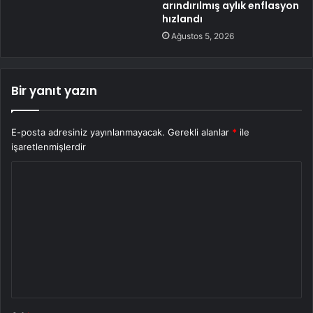
arındırılmış aylık enflasyon
hızlandı
Ağustos 5, 2026
Bir yanıt yazın
E-posta adresiniz yayınlanmayacak.
Gerekli alanlar
*
ile
işaretlenmişlerdir
Y
o
r
u
m
*