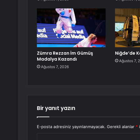
Zümra Rezzan İm Gümüş
Niğde’de K
Madalya Kazandı
Ağustos 7, 
Ağustos 7, 2026
Bir yanıt yazın
E-posta adresiniz yayınlanmayacak.
Gerekli alanlar
*
i
Y