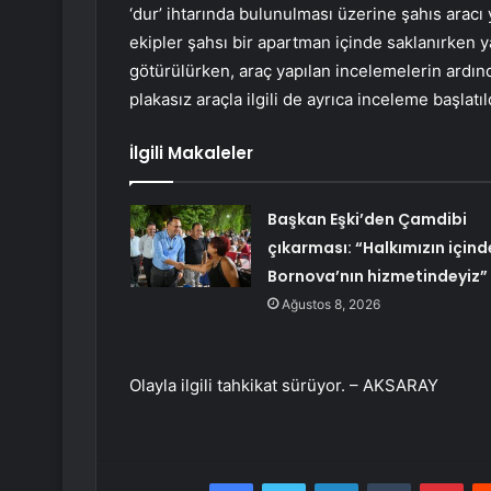
‘dur’ ihtarında bulunulması üzerine şahıs aracı
ekipler şahsı bir apartman içinde saklanırken y
götürülürken, araç yapılan incelemelerin ardınd
plakasız araçla ilgili de ayrıca inceleme başlatıl
İlgili Makaleler
Başkan Eşki’den Çamdibi
çıkarması: “Halkımızın içind
Bornova’nın hizmetindeyiz”
Ağustos 8, 2026
Olayla ilgili tahkikat sürüyor. – AKSARAY
Facebook
Twitter
LinkedIn
Tumblr
Pint