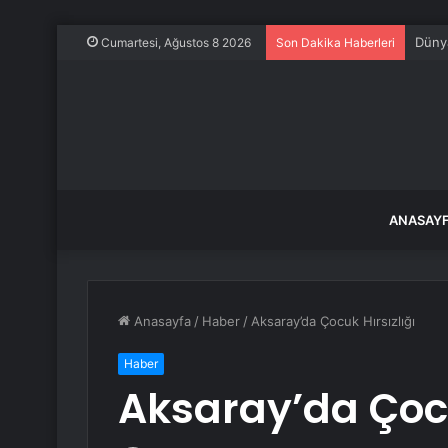
Dünya
Cumartesi, Ağustos 8 2026
Son Dakika Haberleri
ANASAY
Anasayfa
/
Haber
/
Aksaray’da Çocuk Hırsızlığı
Haber
Aksaray’da Çocu