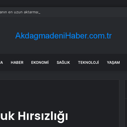
nın en uzun aktarmasız uçuşunda tarihi rekor: 24 saatten fazla havada k
FA
HABER
EKONOMI
SAĞLIK
TEKNOLOJI
YAŞAM
k Hırsızlığı