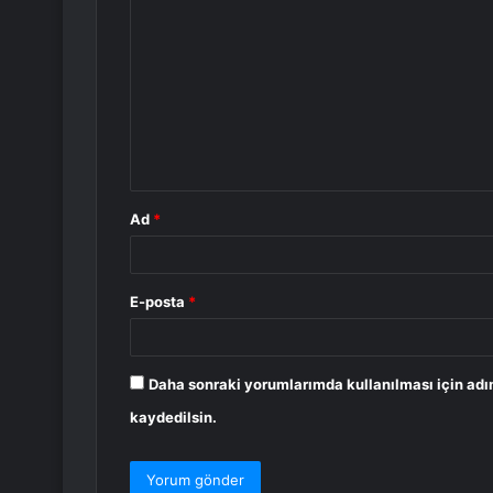
o
r
u
m
*
Ad
*
E-posta
*
Daha sonraki yorumlarımda kullanılması için adı
kaydedilsin.