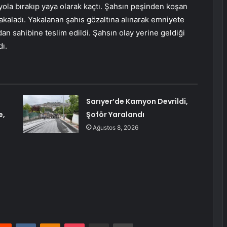
 yola bırakıp yaya olarak kaçtı. Şahsın peşinden koşan
akaladı. Yakalanan şahıs gözaltına alınarak emniyete
an sahibine teslim edildi. Şahsın olay yerine geldiği
dı.
Sarıyer’de Kamyon Devrildi,
e,
Şoför Yaralandı
Ağustos 8, 2026
erest
Reddit
VKontakte
Odnoklassniki
Pocket
E-Posta ile paylaş
Yazdır