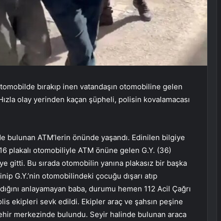
tomobilde bırakıp inen vatandaşın otomobiline gelen
 Hızla olay yerinden kaçan şüpheli, polisin kovalamacası
nde bulunan ATM’lerin önünde yaşandı. Edinilen bilgiye
216 plakalı otomobiliyle ATM önüne gelen G.Y. (36)
 gitti. Bu sırada otomobilin yanına plakasız bir başka
inip G.Y.’nin otomobilindeki çocuğu dışarı atıp
radığını anlayamayan baba, durumu hemen 112 Acil Çağrı
lis ekipleri sevk edildi. Ekipler araç ve şahsın peşine
 şehir merkezinde bulundu. Seyir halinde bulunan araca