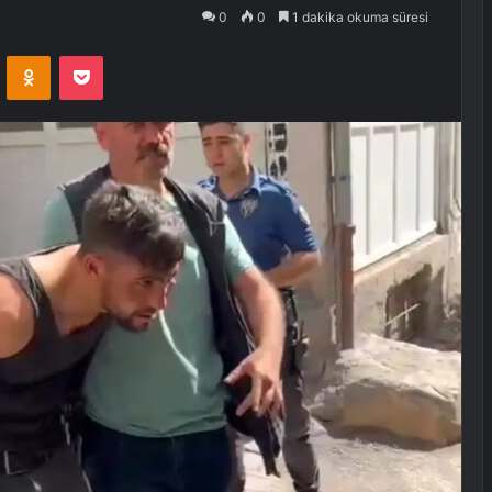
0
0
1 dakika okuma süresi
VKontakte
Odnoklassniki
Pocket