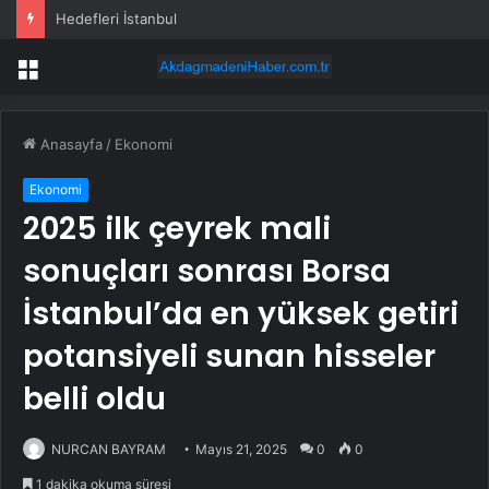
Hedefleri İstanbul
Menü
Anasayfa
/
Ekonomi
Ekonomi
2025 ilk çeyrek mali
sonuçları sonrası Borsa
İstanbul’da en yüksek getiri
potansiyeli sunan hisseler
belli oldu
NURCAN BAYRAM
Mayıs 21, 2025
0
0
1 dakika okuma süresi