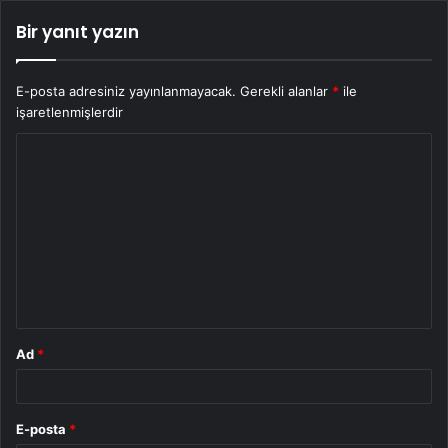
Bir yanıt yazın
E-posta adresiniz yayınlanmayacak.
Gerekli alanlar
*
ile
işaretlenmişlerdir
Y
o
r
u
m
*
Ad
*
E-posta
*