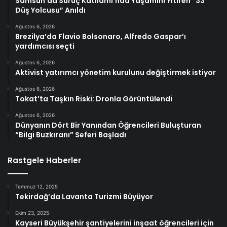
Samsun’da Suruç Katliamı’nda Yaşamını Yitiren “33
Düş Yolcusu” Anıldı
Ağustos 6, 2026
Brezilya’da Flavio Bolsonaro, Alfredo Gaspar’ı
yardımcısı seçti
Ağustos 6, 2026
Aktivist yatırımcı yönetim kurulunu değiştirmek istiyor
Ağustos 6, 2026
Tokat’ta Taşkın Riski: Dronla Görüntülendi
Ağustos 6, 2026
Dünyanın Dört Bir Yanından Öğrencileri Buluşturan
“Bilgi Buzkıranı” Seferi Başladı
Rastgele Haberler
Temmuz 12, 2025
Tekirdağ’da Lavanta Turizmi Büyüyor
Ekim 23, 2025
Kayseri Büyükşehir şantiyelerini inşaat öğrencileri için