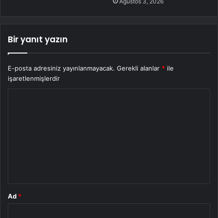
Ağustos 3, 2026
Bir yanıt yazın
E-posta adresiniz yayınlanmayacak.
Gerekli alanlar
*
ile
işaretlenmişlerdir
Y
o
r
u
m
*
Ad
*