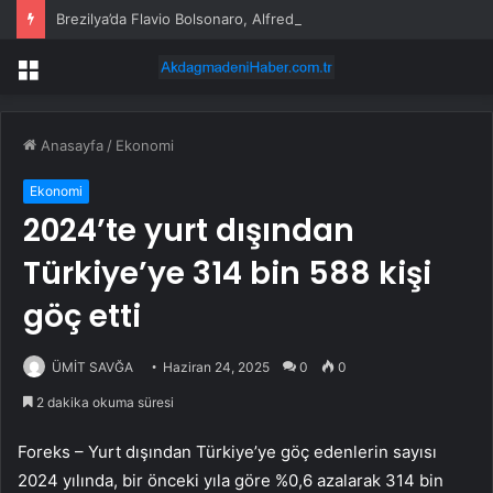
Brezilya’da Flavio Bolsonaro, Alfredo Gaspar’ı yardımcısı seçti
Menü
Anasayfa
/
Ekonomi
Ekonomi
2024’te yurt dışından
Türkiye’ye 314 bin 588 kişi
göç etti
ÜMİT SAVĞA
Haziran 24, 2025
0
0
2 dakika okuma süresi
Foreks – Yurt dışından Türkiye’ye göç edenlerin sayısı
2024 yılında, bir önceki yıla göre %0,6 azalarak 314 bin